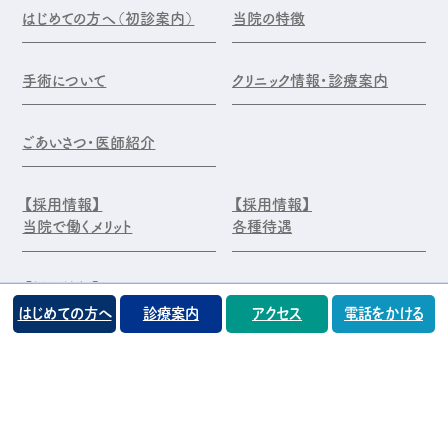
はじめての方へ（初診案内）
当院の特徴
手術について
クリニック情報・診療案内
ごあいさつ・医師紹介
【採用情報】
【採用情報】
当院で働くメリット
各種待遇
【採用情報】
エントリー・お問合せ
はじめての方へ
診療案内
アクセス
電話をかける
©️医療法人 前原木村眼科クリニック
プライバシーポリシー