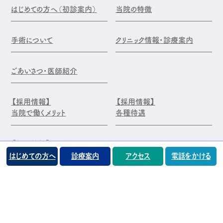
はじめての方へ（初診案内）
当院の特徴
手術について
クリニック情報・診療案内
ごあいさつ・医師紹介
【採用情報】
【採用情報】
当院で働くメリット
各種待遇
【採用情報】
エントリー・お問合せ
はじめての方へ
診療案内
アクセス
電話をかける
©️医療法人 前原木村眼科クリニック
プライバシーポリシー