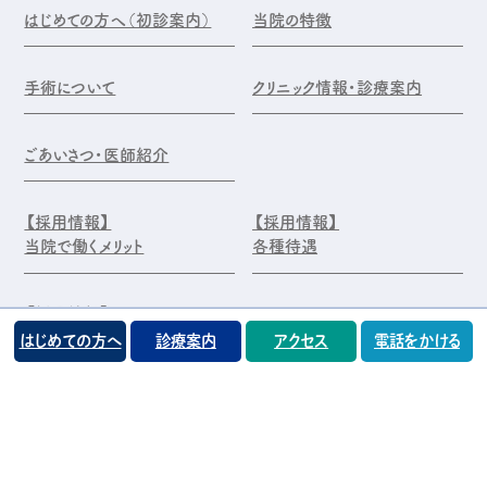
はじめての方へ（初診案内）
当院の特徴
手術について
クリニック情報・診療案内
ごあいさつ・医師紹介
【採用情報】
【採用情報】
当院で働くメリット
各種待遇
【採用情報】
エントリー・お問合せ
はじめての方へ
診療案内
アクセス
電話をかける
©️医療法人 前原木村眼科クリニック
プライバシーポリシー