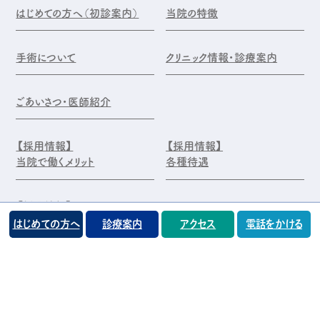
はじめての方へ（初診案内）
当院の特徴
手術について
クリニック情報・診療案内
ごあいさつ・医師紹介
【採用情報】
【採用情報】
当院で働くメリット
各種待遇
【採用情報】
エントリー・お問合せ
はじめての方へ
診療案内
アクセス
電話をかける
©️医療法人 前原木村眼科クリニック
プライバシーポリシー