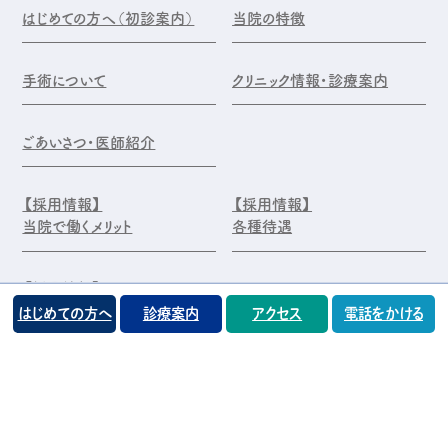
はじめての方へ（初診案内）
当院の特徴
手術について
クリニック情報・診療案内
ごあいさつ・医師紹介
【採用情報】
【採用情報】
当院で働くメリット
各種待遇
【採用情報】
エントリー・お問合せ
はじめての方へ
診療案内
アクセス
電話をかける
©️医療法人 前原木村眼科クリニック
プライバシーポリシー