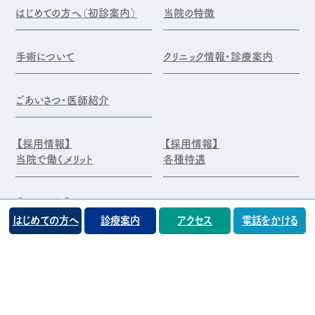
はじめての方へ（初診案内）
当院の特徴
手術について
クリニック情報・診療案内
ごあいさつ・医師紹介
【採用情報】
【採用情報】
当院で働くメリット
各種待遇
【採用情報】
エントリー・お問合せ
はじめての方へ
診療案内
アクセス
電話をかける
©️医療法人 前原木村眼科クリニック
プライバシーポリシー