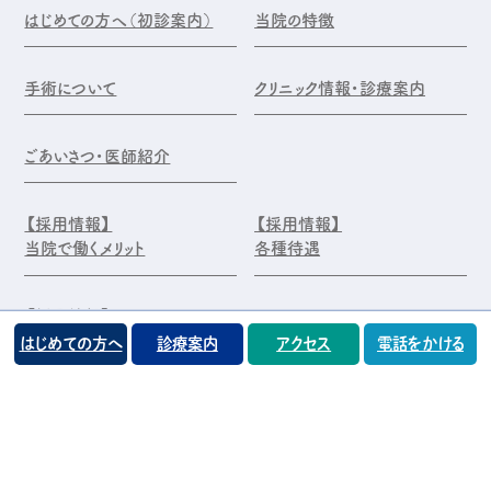
はじめての方へ（初診案内）
当院の特徴
手術について
クリニック情報・診療案内
ごあいさつ・医師紹介
【採用情報】
【採用情報】
当院で働くメリット
各種待遇
【採用情報】
エントリー・お問合せ
はじめての方へ
診療案内
アクセス
電話をかける
©️医療法人 前原木村眼科クリニック
プライバシーポリシー